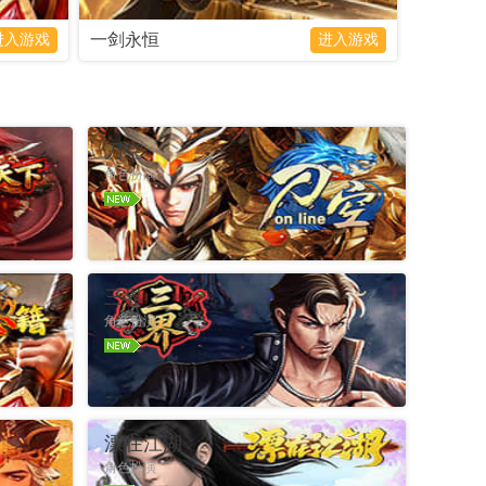
一剑永恒
进入游戏
进入游戏
刀空
角色扮演
官网
进入游戏
礼包
官网
三界
角色扮演
官网
进入游戏
礼包
官网
漂在江湖
角色扮演