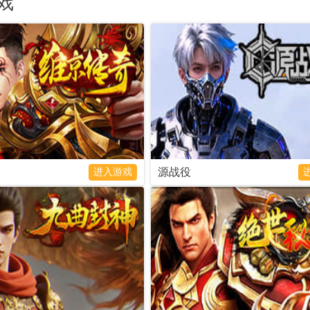
戏
利器、打造绝世
制,唯美东方魔幻画风,免费领真实充值
戏，融合战法道
便可在乱世中号
卡、无门槛直充额度等福利，不用花一
无职业纠结、高
传奇。
分钱，就能解锁 VIP 特权
致体验，无需下
霸服成神！
包
官网
进入游戏
礼包
官网
进入游戏
源战役
进入游戏