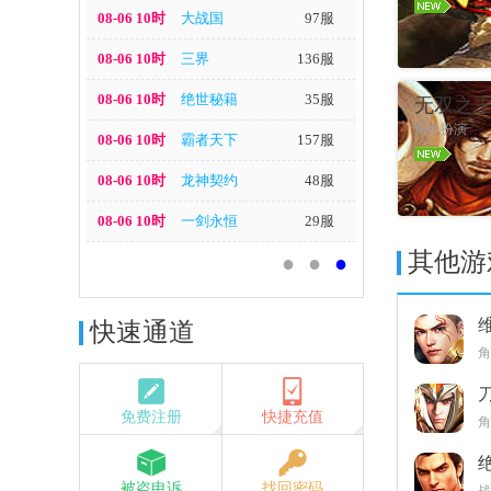
08-06 10时
大战国
97服
08-06 10时
三界
136服
进入游戏
08-06 10时
绝世秘籍
35服
无双之
角色扮演
08-06 10时
霸者天下
157服
08-06 10时
龙神契约
48服
08-06 10时
一剑永恒
29服
进入游戏
其他游
●
●
●
快速通道
角
免费注册
快捷充值
角
被盗申诉
找回密码