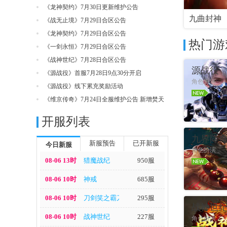
《龙神契约》7月30日更新维护公告
九曲封神
《战无止境》7月29日合区公告
《龙神契约》7月29日合区公告
热门游
《一剑永恒》7月29日合区公告
《战神世纪》7月28日合区公告
源战役
《源战役》首服7月28日9点30分开启
角色扮演
《源战役》线下累充奖励活动
《维京传奇》7月24日全服维护公告 新增焚天
炎域
开服列表
进入游戏
九界降
新服预告
已开新服
今日新服
角色扮演
08-06 13时
猎魔战纪
950服
08-06 10时
神戒
685服
08-06 10时
刀剑笑之霸刀
295服
进入游戏
战神世
08-06 10时
战神世纪
227服
角色扮演