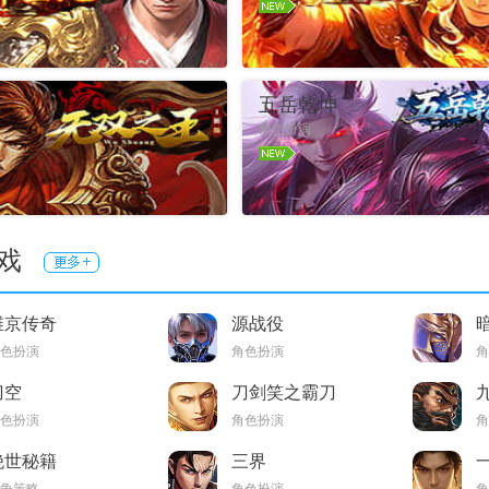
礼包
官网
进入游戏
礼包
王
五岳乾坤
角色扮演
礼包
官网
进入游戏
礼包
戏
维京传奇
源战役
色扮演
角色扮演
角
刀空
刀剑笑之霸刀
色扮演
角色扮演
角
绝世秘籍
三界