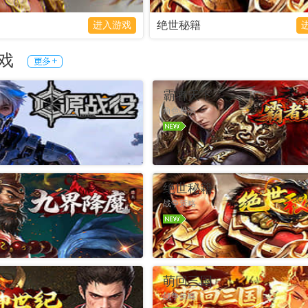
绝世秘籍
进入游戏
戏
霸者天下
角色扮演
礼包
官网
进入游戏
礼包
魔
绝世秘籍
战争策略
礼包
官网
进入游戏
礼包
纪
萌回三国
战争策略