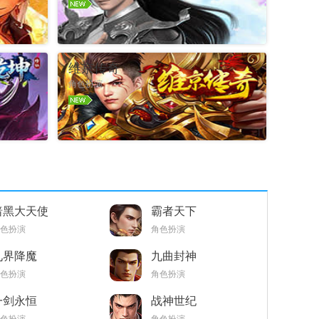
官网
进入游戏
礼包
官网
维京传奇
角色扮演
官网
进入游戏
礼包
官网
暗黑大天使
霸者天下
色扮演
角色扮演
九界降魔
九曲封神
色扮演
角色扮演
一剑永恒
战神世纪