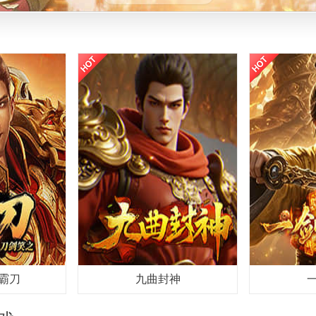
霸刀
九曲封神
款最新变态网页
《九曲封神》网页游戏2026封神题材巨
《一剑永恒》是