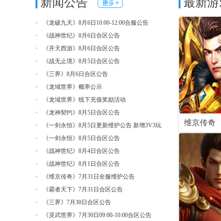
新闻公告
最新游
页游戏,游戏延续了传奇经典战法道的职
游戏，在游戏中集神兵
业设置,爽快淋漓的PK体验,让玩家能够
铠甲，不断强化自身，
充分的体验到游戏的乐趣。
令群雄，成就一代霸主
《龙破九天》8月6日10:00-12:00合服公告
《战神世纪》8月6日合区公告
进入游戏
礼包
官网
进入游戏
礼
《开天西游》8月6日合区公告
《战无止境》8月5日合区公告
《三界》8月6日合区公告
《龙域世界》概率公示
《龙域世界》线下充值奖励活动
《龙神契约》8月5日合区公告
维京传奇
《一剑永恒》8月5日更新维护公告 新增3V3玩
法
《一剑永恒》8月5日合区公告
《战神世纪》8月4日合区公告
《战神世纪》8月1日合区公告
《维京传奇》7月31日全服维护公告
《霸者天下》7月31日合区公告
《三界》7月30日合区公告
《灵武世界》7月30日09:00-10:00合区公告