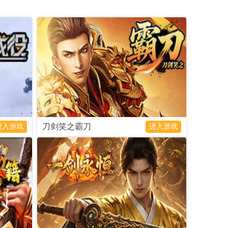
三职业核心优势，打造
页游戏，传承经典，延续激情，攻城拔
爆爽玩、热血团战的极
寨，浴火鏖战，是传奇页游的里程碑之
载点开即玩，散人也能
作！
礼包
官网
进入游戏
礼包
官网
刀剑笑之霸刀
进入游戏
进入游戏