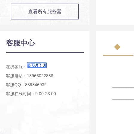
查看所有服务器
客服中心
在线客服：
客服电话：18966022856
客服QQ：859346939
客服在线时间：9:00-23:00