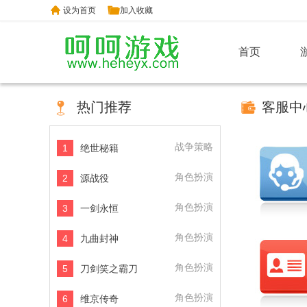
设为首页
加入收藏
首页
热门推荐
客服中
战争策略
1
绝世秘籍
角色扮演
2
源战役
角色扮演
3
一剑永恒
角色扮演
4
九曲封神
角色扮演
5
刀剑笑之霸刀
角色扮演
6
维京传奇