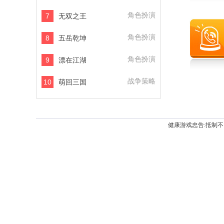
角色扮演
7
无双之王
角色扮演
8
五岳乾坤
角色扮演
9
漂在江湖
战争策略
10
萌回三国
健康游戏忠告:抵制不