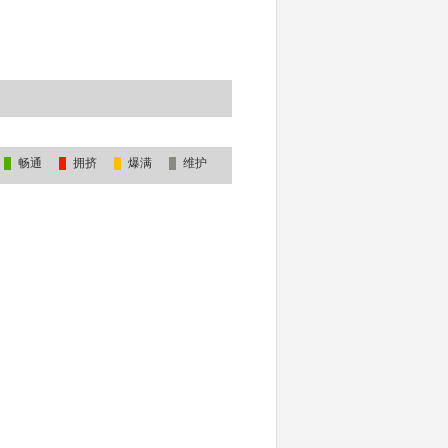
畅通
拥挤
爆满
维护