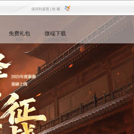
保存到桌面 |
收 藏
保存到桌面
|
收 藏
免费礼包
微端下载
XSK
DOWNLOAD