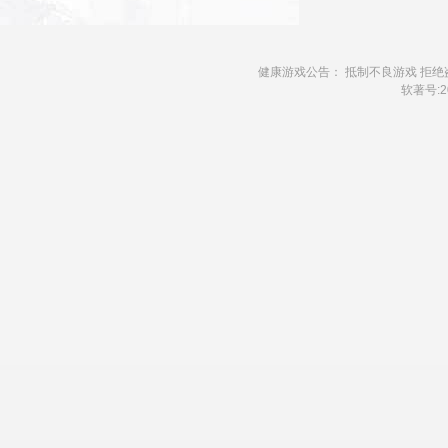
健康游戏公告： 抵制不良游戏 拒绝
软著号:20