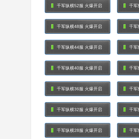
千军纵横52服 火爆开启
千军
千军纵横48服 火爆开启
千军
千军纵横44服 火爆开启
千军
千军纵横40服 火爆开启
千军
千军纵横36服 火爆开启
千军
千军纵横32服 火爆开启
千军
千军纵横28服 火爆开启
千军