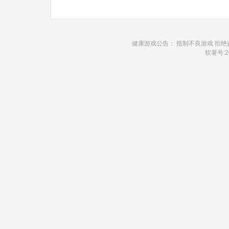
健康游戏公告： 抵制不良游戏 拒绝
软著号:20