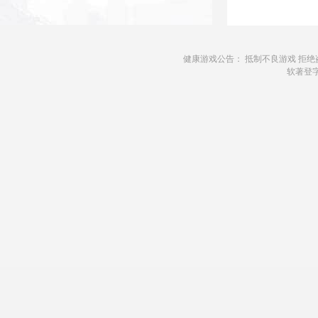
健康游戏公告： 抵制不良游戏 拒绝
软著登字第1