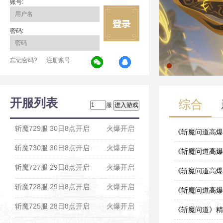
账号:
密码:
忘记密码?
注册账号
开服列表
综合
服
斩魔729服 30日8点开启
火爆开启
《斩魔问道高爆
斩魔730服 30日8点开启
火爆开启
06-15
《斩魔问道高爆
斩魔727服 29日8点开启
火爆开启
07-10
《斩魔问道高爆
斩魔728服 29日8点开启
火爆开启
07-10
《斩魔问道高爆
斩魔725服 28日8点开启
火爆开启
07-09
《斩魔问道》精