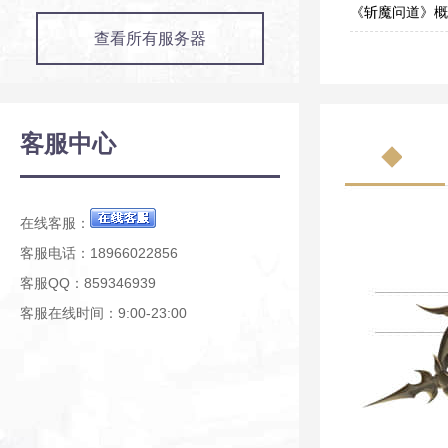
05-08
《斩魔问道》概
查看所有服务器
05-08
客服中心
在线客服：
客服电话：18966022856
客服QQ：859346939
客服在线时间：9:00-23:00