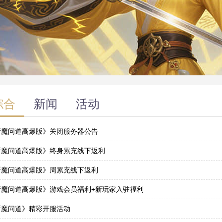
综合
新闻
活动
斩魔问道高爆版》关闭服务器公告
5
斩魔问道高爆版》终身累充线下返利
0
斩魔问道高爆版》周累充线下返利
0
斩魔问道高爆版》游戏会员福利+新玩家入驻福利
9
斩魔问道》精彩开服活动