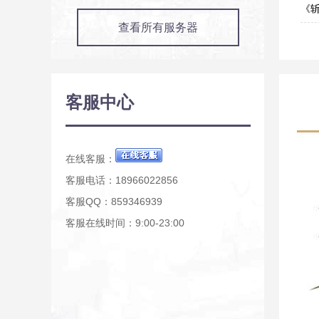
05-0
《
查看所有服务器
05-0
客服中心
在线客服：
客服电话：18966022856
客服QQ：859346939
客服在线时间：9:00-23:00