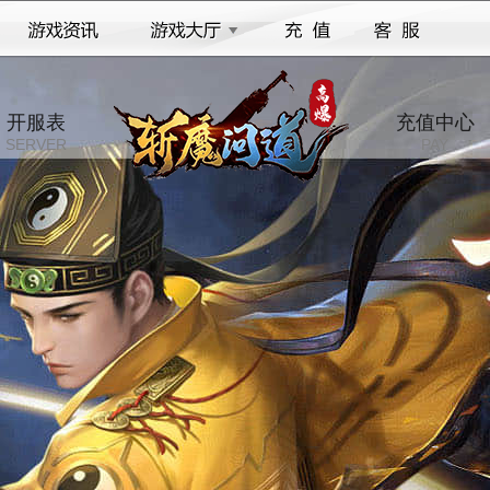
开服表
充值中心
SERVER
PAY