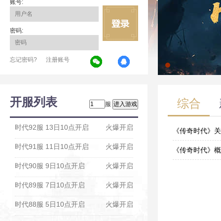
账号:
密码:
忘记密码?
注册账号
开服列表
综合
服
时代92服 13日10点开启
火爆开启
《传奇时代》关
时代91服 11日10点开启
火爆开启
03-04
《传奇时代》概
时代90服 9日10点开启
火爆开启
07-28
时代89服 7日10点开启
火爆开启
时代88服 5日10点开启
火爆开启