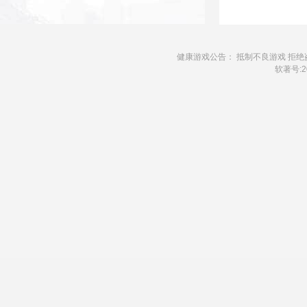
健康游戏公告： 抵制不良游戏 拒绝
软著号:20