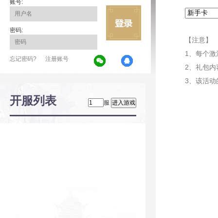
账号:
密码:
【注意】
1、每个
忘记密码?
注册账号
2、礼包内
3、该活动
开服列表
服