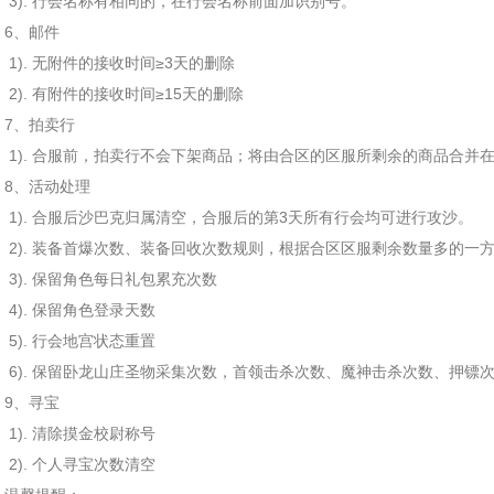
3). 行会名称有相同的，在行会名称前面加识别号。
6、邮件
1). 无附件的接收时间≥3天的删除
2). 有附件的接收时间≥15天的删除
7、拍卖行
1). 合服前，拍卖行不会下架商品；将由合区的区服所剩余的商品合并
8、活动处理
1). 合服后沙巴克归属清空，合服后的第3天所有行会均可进行攻沙。
2). 装备首爆次数、装备回收次数规则，根据合区区服剩余数量多的一
3). 保留角色每日礼包累充次数
4). 保留角色登录天数
5). 行会地宫状态重置
6). 保留卧龙山庄圣物采集次数，首领击杀次数、魔神击杀次数、押镖
9、寻宝
1). 清除摸金校尉称号
2). 个人寻宝次数清空