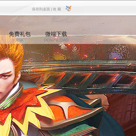
保存到桌面 |
收 藏
保存到桌面
|
收 藏
免费礼包
微端下载
XSK
DOWNLOAD