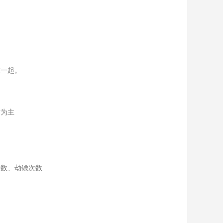
在一起。
方为主
次数、劫镖次数