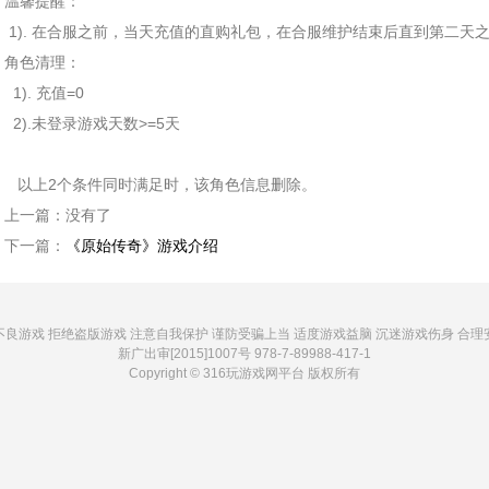
温馨提醒：
1). 在合服之前，当天充值的直购礼包，在合服维护结束后直到第二天
角色清理：
1). 充值=0
2).未登录游戏天数>=5天
以上2个条件同时满足时，该角色信息删除。
上一篇：
没有了
下一篇：
《原始传奇》游戏介绍
不良游戏 拒绝盗版游戏 注意自我保护 谨防受骗上当 适度游戏益脑 沉迷游戏伤身 合理
新广出审[2015]1007号 978-7-89988-417-1
Copyright © 316玩游戏网平台 版权所有