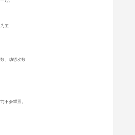
在一起。
方为主
次数、劫镖次数
之前不会重置。