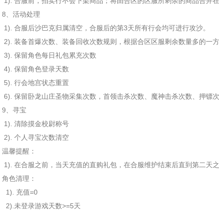
1). 合服前，拍卖行不会下架商品；将由合区的区服所剩余的商品合并
8、活动处理
1). 合服后沙巴克归属清空，合服后的第3天所有行会均可进行攻沙。
2). 装备首爆次数、装备回收次数规则，根据合区区服剩余数量多的一
3). 保留角色每日礼包累充次数
4). 保留角色登录天数
5). 行会地宫状态重置
6). 保留卧龙山庄圣物采集次数，首领击杀次数、魔神击杀次数、押镖
9、寻宝
1). 清除摸金校尉称号
2). 个人寻宝次数清空
温馨提醒：
1). 在合服之前，当天充值的直购礼包，在合服维护结束后直到第二天
角色清理：
1). 充值=0
2).未登录游戏天数>=5天