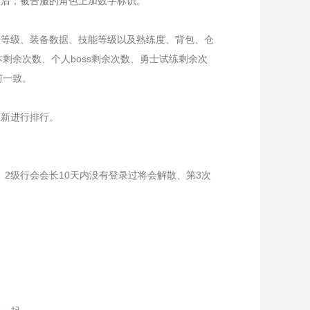
服后，被合服的角色上加数字标识。
法等级、装备数据、技能等级以及熟练度、背包、仓
剩余次数、个人boss剩余次数、勇士试练剩余次
前一致。
重新进行排行。
服、2级行会会长10天内没有登录过将会解散、第3次