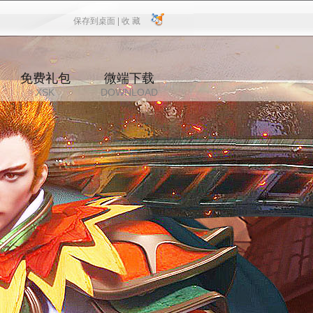
保存到桌面 |
收 藏
保存到桌面
|
收 藏
免费礼包
微端下载
XSK
DOWNLOAD