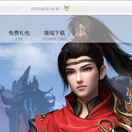
保存到桌面 |
收 藏
保存到桌面
|
收 藏
免费礼包
微端下载
XSK
DOWNLOAD