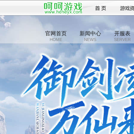
官网首页
新闻中心
开服表
HOME
NEWS
SERVER