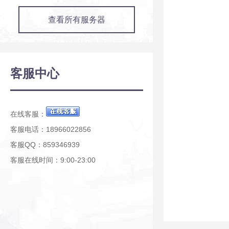
查看所有服务器
客服中心
在线客服：
客服电话：18966022856
客服QQ：859346939
客服在线时间：9:00-23:00