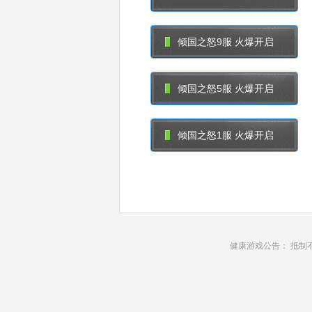
倾国之怒9服 火爆开启
倾国之怒5服 火爆开启
倾国之怒1服 火爆开启
健康游戏公告： 抵制