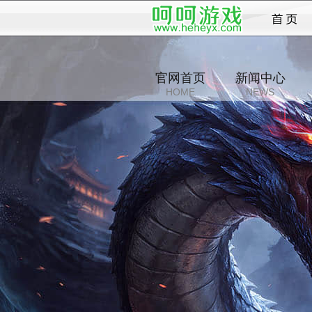
之怒
官网首页
新闻中心
HOME
NEWS