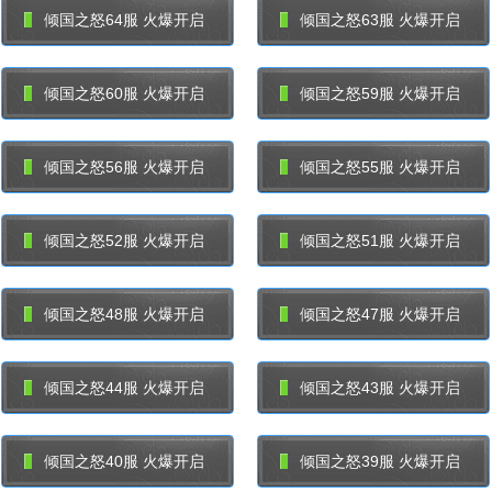
倾国之怒64服 火爆开启
倾国之怒63服 火爆开启
倾国之怒60服 火爆开启
倾国之怒59服 火爆开启
倾国之怒56服 火爆开启
倾国之怒55服 火爆开启
倾国之怒52服 火爆开启
倾国之怒51服 火爆开启
倾国之怒48服 火爆开启
倾国之怒47服 火爆开启
倾国之怒44服 火爆开启
倾国之怒43服 火爆开启
倾国之怒40服 火爆开启
倾国之怒39服 火爆开启