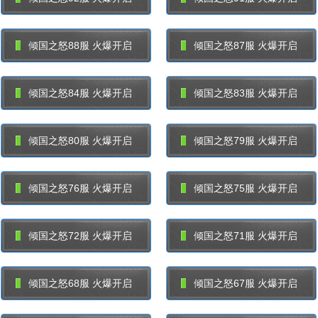
倾国之怒88服 火爆开启
倾国之怒87服 火爆开启
倾国之怒84服 火爆开启
倾国之怒83服 火爆开启
倾国之怒80服 火爆开启
倾国之怒79服 火爆开启
倾国之怒76服 火爆开启
倾国之怒75服 火爆开启
倾国之怒72服 火爆开启
倾国之怒71服 火爆开启
倾国之怒68服 火爆开启
倾国之怒67服 火爆开启