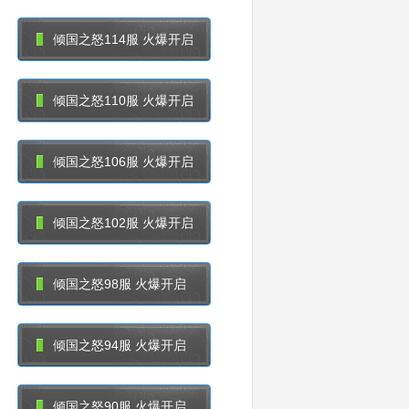
倾国之怒114服 火爆开启
倾国之怒110服 火爆开启
倾国之怒106服 火爆开启
倾国之怒102服 火爆开启
倾国之怒98服 火爆开启
倾国之怒94服 火爆开启
倾国之怒90服 火爆开启