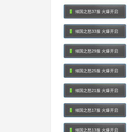
倾国之怒37服 火爆开启
倾国之怒33服 火爆开启
倾国之怒29服 火爆开启
倾国之怒25服 火爆开启
倾国之怒21服 火爆开启
倾国之怒17服 火爆开启
倾国之怒13服 火爆开启