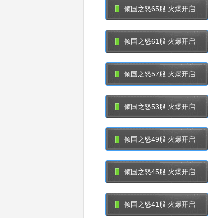
倾国之怒65服 火爆开启
倾国之怒61服 火爆开启
倾国之怒57服 火爆开启
倾国之怒53服 火爆开启
倾国之怒49服 火爆开启
倾国之怒45服 火爆开启
倾国之怒41服 火爆开启