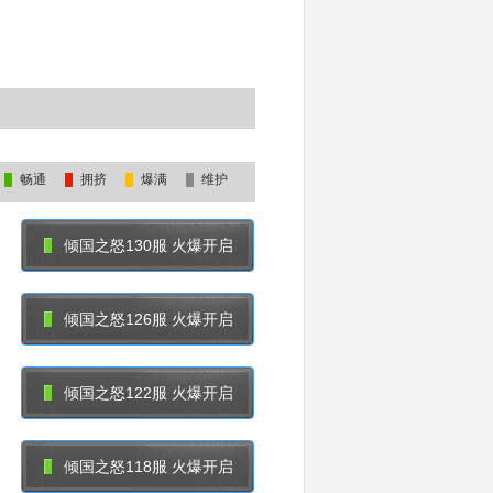
畅通
拥挤
爆满
维护
倾国之怒130服 火爆开启
倾国之怒126服 火爆开启
倾国之怒122服 火爆开启
倾国之怒118服 火爆开启