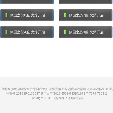
倾国之怒8服 火爆开启
倾国之怒7服 火爆开启
倾国之怒4服 火爆开启
倾国之怒3服 火爆开启
不良游戏 拒绝盗版游戏 注意自我保护 谨防受骗上当 适度游戏益脑 沉迷游戏伤身 合理
软著号:2016SR0132647 新广出审[2017]4598号 ISBN:978-7-7979-7954-2
Copyright © 316玩游戏网平台 版权所有