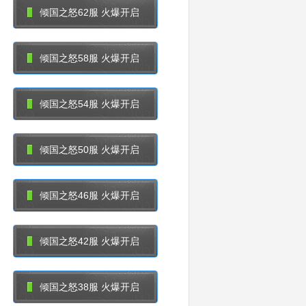
倾国之怒62服 火爆开启
倾国之怒58服 火爆开启
倾国之怒54服 火爆开启
倾国之怒50服 火爆开启
倾国之怒46服 火爆开启
倾国之怒42服 火爆开启
倾国之怒38服 火爆开启