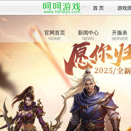
官网首页
新闻中心
开服表
HOME
NEWS
SERVER