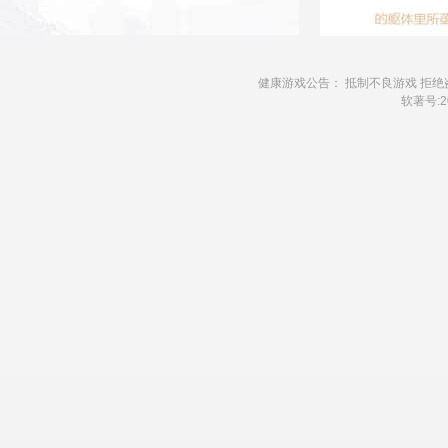
健康游戏公告： 抵制不良游戏 拒绝
软著号:20