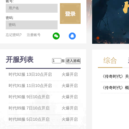
账号:
密码:
忘记密码?
注册账号
开服列表
综合
服
时代92服 13日10点开启
火爆开启
《传奇时代》关
时代91服 11日10点开启
火爆开启
03-04
《传奇时代》概
时代90服 9日10点开启
火爆开启
07-28
时代89服 7日10点开启
火爆开启
时代88服 5日10点开启
火爆开启