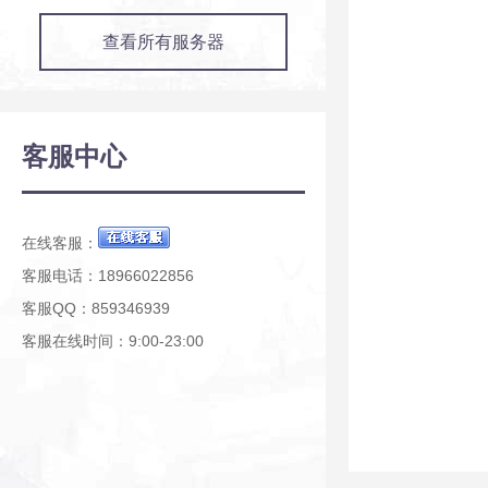
查看所有服务器
客服中心
在线客服：
客服电话：18966022856
客服QQ：859346939
客服在线时间：9:00-23:00