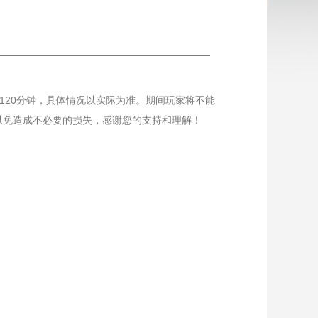
，预计120分钟，具体情况以实际为准。期间玩家将不能
以免造成不必要的损失，感谢您的支持和理解！