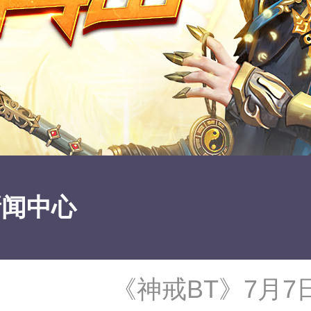
新闻中心
《神戒BT》7月7