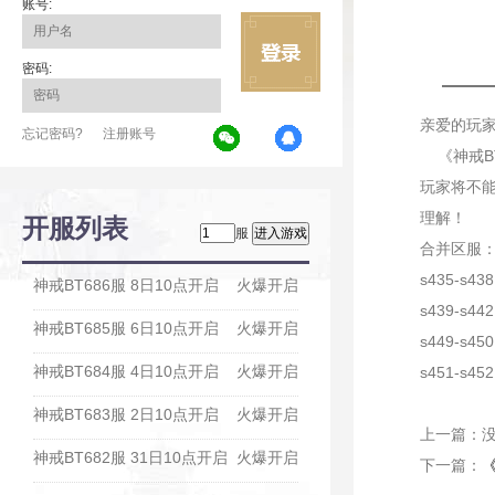
账号:
密码:
亲爱的玩
忘记密码?
注册账号
《神戒BT
玩家将不
理解！
开服列表
服
合并区服
s435-s438
神戒BT686服 8日10点开启
火爆开启
s439-s442
神戒BT685服 6日10点开启
火爆开启
s449-s450
神戒BT684服 4日10点开启
火爆开启
s451-s452
神戒BT683服 2日10点开启
火爆开启
上一篇：
神戒BT682服 31日10点开启
火爆开启
下一篇：
《