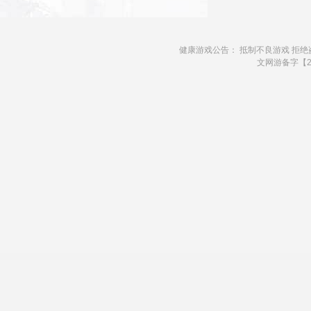
健康游戏公告： 抵制不良游戏 拒绝
文网游备字【20