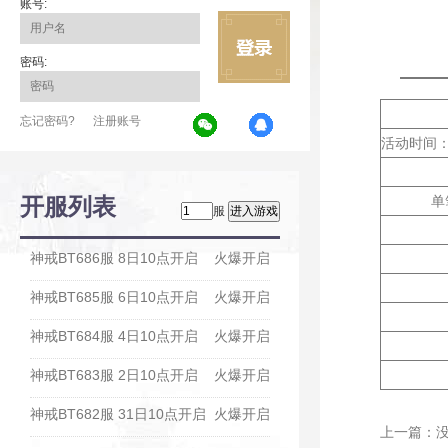
账号:
密码:
忘记密码?
注册账号
活动时间：2
开服列表
单
服
神戒BT686服 8日10点开启
火爆开启
神戒BT685服 6日10点开启
火爆开启
神戒BT684服 4日10点开启
火爆开启
神戒BT683服 2日10点开启
火爆开启
神戒BT682服 31日10点开启
火爆开启
上一篇：